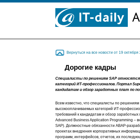
Вернуться на все новости от 19 октября 2
Дорогие кадры
Cпециалисты по решениям SAP относятся 
категорий ИТ-профессионалов. Портал Supe
кандидатам и обзор заработных плат по п
Всем известно, что специалисты по решениям 
высокооплачиваемых категорий ИТ-профессион
требований к кандидатам и обзор заработных 
Advanced Business Application Programming –
SAP). Должностные обязанности ABAP-разрабо
проектах внедрения корпоративных информац
программ, интерфейсов, отчетов, их последу