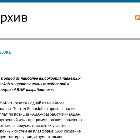
009 г.
к одной из наиболее высокооплачиваемых
rJob.ru провел анализ требований к
озиции «ABAP-разработчик».
SAP относятся к одной из наиболее
алов. Портал SuperJob.ru провел анализ
плат по позиции «ABAP-разработчик» (ABAP,
 внутренний язык программирования продуктов
тчиков предусматривают их участие в
ионных систем на платформе SAP: создание
ющее тестирование, документальное