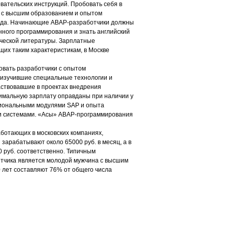
ательских инструкций. Пробовать себя в
и с высшим образованием и опытом
года. Начинающие АВАР-разработчики должны
ного программирования и знать английский
ической литературы. Зарплатные
их таким характеристикам, в Москве
овать разработчики с опытом
 изучившие специальные технологии и
аствовавшие в проектах внедрения
имальную зарплату оправданы при наличии у
циональными модулями SAP и опыта
и системами. «Асы» ABAP-программирования
ботающих в московских компаниях,
 зарабатывают около 65000 руб. в месяц, а в
0 руб. соответственно. Типичным
тчика является молодой мужчина с высшим
 лет составляют 76% от общего числа