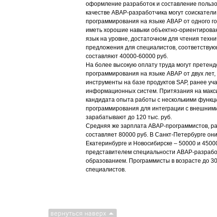
оформление разработок и составление пользов
качестве АВАР-разработчика могут соискател
программирования на языке ABAP от одного 
иметь хорошие навыки объектно-ориентирован
язык на уровне, достаточном для чтения техн
предложения для специалистов, соответствующ
составляют 40000-60000 руб.
На более высокую оплату труда могут претенд
программирования на языке ABAP от двух лет,
инструменты на базе продуктов SAP, ранее уч
информационных систем. Притязания на макс
кандидата опыта работы с несколькими функ
программирования для интеграции с внешним
зарабатывают до 120 тыс. руб.
Средняя же зарплата ABAP-программистов, ра
составляет 80000 руб. В Санкт-Петербурге они
Екатеринбурге и Новосибирске – 50000 и 4500
представителем специальности АВАР-разрабо
образованием. Программисты в возрасте до 30
специалистов.