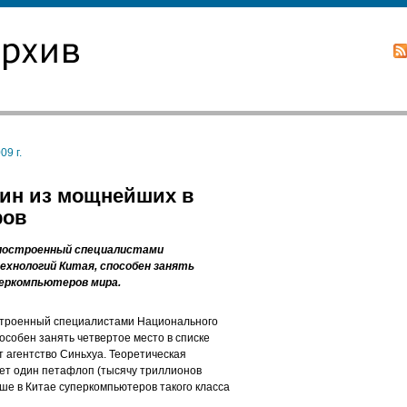
09 г.
дин из мощнейших в
ров
 построенный специалистами
хнологий Китая, способен занять
еркомпьютеров мира.
остроенный специалистами Национального
особен занять четвертое место в списке
агентство Синьхуа. Теоретическая
т один петафлоп (тысячу триллионов
ьше в Китае суперкомпьютеров такого класса