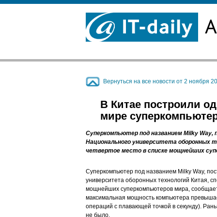
Вернуться на все новости от 2 ноября 20
В Китае построили о
мире суперкомпьюте
Суперкомпьютер под названием Milky Way,
Национального университета оборонных те
четвертое место в списке мощнейших суп
Суперкомпьютер под названием Milky Way, п
университета оборонных технологий Китая, сп
мощнейших суперкомпьютеров мира, сообщает 
максимальная мощность компьютера превышае
операций с плавающей точкой в секунду). Ран
не было.