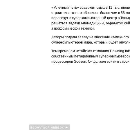
«Млечный путь» содержит свыше 11 тыс. проце
строительство его обошлось более чем в 88 мл
перевезут в суперкомпьютерный центр в Тяньцз
решаться задачи биомедицины, обработки сей
аэрокосмической техники.
Авторы подали заявку на внесение «Млечного
суперкомпьютеров мира, который будет опубли
Тем временем китайская компания Dawning Info
собственным петафлопным суперкомпьютером 
процессоров Godson. Он должен войти в строй 