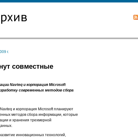
09 г.
ачнут совместные
ии Navteq и корпорация Microsoft
зработку современных методов сбора
Navteq и корпорация Microsoft планируют
менных методов сбора информации, которые
зации и хранения трехмерной
данных.
развитие инновационных технологий,