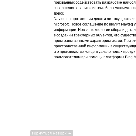
призванных содействовать разработке наибол
совершенствованию систем сбора максимальн
дорог.
Navteq на протяжении десяти лет осуществля
Microsoft. Новое соглашение позволит Navteq
информации. Новые технологии сбора и детал
в создании трехмерных объектов, что существ
пространственными характеристиками. При это
пространственной информации в существующи
и о производстве концептуально новых продук
пользователям при помощи платформы Bing M