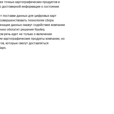
ее точных картографических продуктов и
о достоверной информации о состоянии
ет поставки данных для цифровых карт
 усовершенствовать технологии сбора
изации данных окажут содействие компании
енно обогатит решения Navteq
м речь идет не только о включении
е картографические продукты компании, но
тов, которые смогут доставляться
aps.